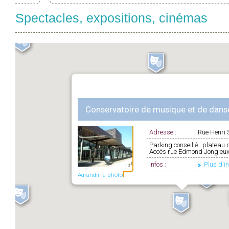
Spectacles, expositions, cinémas
Conservatoire de musique et de dans
Adresse :
Rue Henri S
Parking conseillé : plateau 
Accès rue Edmond Jongleu
Infos :
Plus d'i
Agrandir la photo