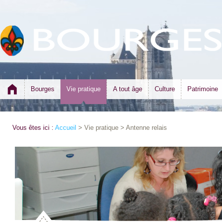
Bourges
Vie pratique
A tout âge
Culture
Patrimoine
Vous êtes ici :
Accueil
> Vie pratique > Antenne relais