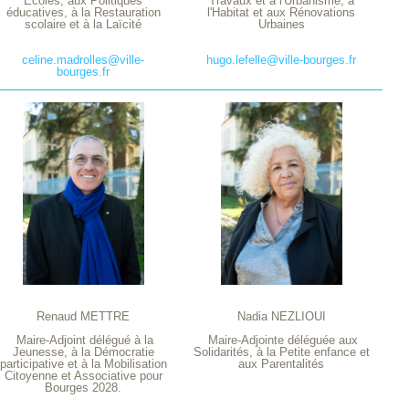
Ecoles, aux Politiques
Travaux et à l'Urbanisme, à
éducatives, à la Restauration
l'Habitat et aux Rénovations
scolaire et à la Laïcité
Urbaines
celine.madrolles@ville-
hugo.lefelle@ville-bourges.fr
bourges.fr
Renaud METTRE
Nadia NEZLIOUI
Maire-Adjoint délégué à la
Maire-Adjointe déléguée aux
Jeunesse, à la Démocratie
Solidarités, à la Petite enfance et
participative et à la Mobilisation
aux Parentalités
Citoyenne et Associative pour
Bourges 2028.