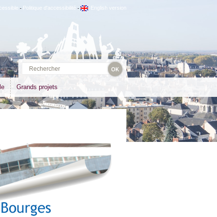
cessible
Politique d'accessibilité
English version
-
-
le
Grands projets