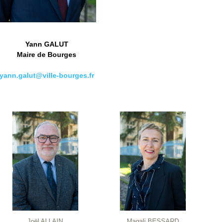
Yann GALUT
Maire de Bourges
yann.galut@ville-bourges.fr
Joël ALLAIN
Magali BESSARD