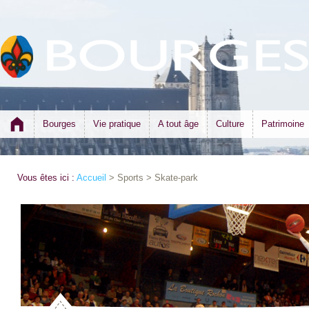
Bourges
Vie pratique
A tout âge
Culture
Patrimoine
Vous êtes ici :
Accueil
> Sports > Skate-park