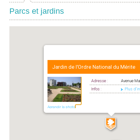
Parcs et jardins
Jardin de l'Ordre National du Mérite
Adresse :
Avenue Ma
Infos :
Plus d'i
Agrandir la photo