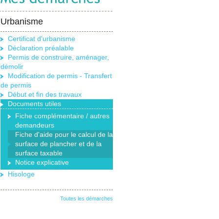
Urbanisme
Certificat d'urbanisme
Déclaration préalable
Permis de construire, aménager,
démolir
Modification de permis - Transfert
de permis
Début et fin des travaux
Documents utiles
Fiche complémentaire / autres
demandeurs
Fiche d'aide pour le calcul de la
surface de plancher et de la
surface taxable
Notice explicative
Hisologe
Toutes les démarches