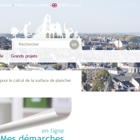
cessible
Politique d'accessibilité
English version
-
-
le
Grands projets
pour le calcul de la surface de plancher