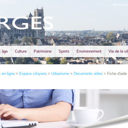
Version ac
t âge
Culture
Patrimoine
Sports
Environnement
Vie de la vil
en ligne
>
Espace citoyens
>
Urbanisme
>
Documents utiles
> Fiche d'aide 