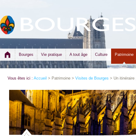
Bourges
Vie pratique
A tout âge
Culture
Patrimoine
Vous êtes ici :
Accueil
> Patrimoine >
Visites de Bourges
> Un itinéraire 