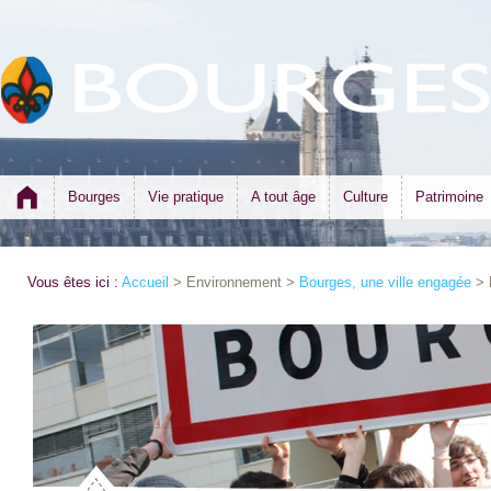
Bourges
Vie pratique
A tout âge
Culture
Patrimoine
Vous êtes ici :
Accueil
> Environnement >
Bourges, une ville engagée
> 