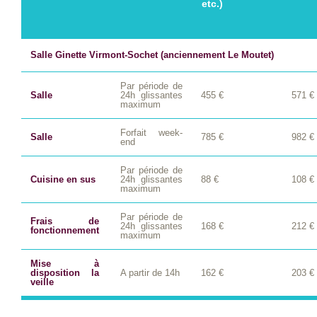
etc.)
Salle Ginette Virmont-Sochet (anciennement Le Moutet)
Par période de
Salle
24h glissantes
455 €
571 €
maximum
Forfait week-
Salle
785 €
982 €
end
Par période de
Cuisine en sus
24h glissantes
88 €
108 €
maximum
Par période de
Frais de
24h glissantes
168 €
212 €
fonctionnement
maximum
Mise à
disposition la
A partir de 14h
162 €
203 €
veille