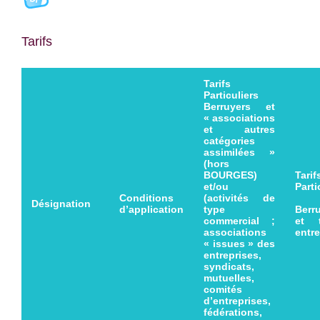
Tarifs
Tarifs
Particuliers
Berruyers et
« associations
et autres
catégories
assimilées »
(hors
BOURGES)
Tarif
et/ou
Parti
Conditions
(activités de
h
Désignation
d’application
type
Berr
commercial ;
et t
associations
entre
« issues » des
entreprises,
syndicats,
mutuelles,
comités
d’entreprises,
fédérations,