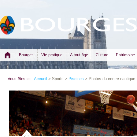
Bourges
Vie pratique
A tout âge
Culture
Patrimoine
Vous êtes ici :
Accueil
> Sports >
Piscines
> Photos du centre nautique