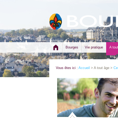
Bourges
Vie pratique
A tou
Vous êtes ici :
Accueil
> A tout âge >
Cen