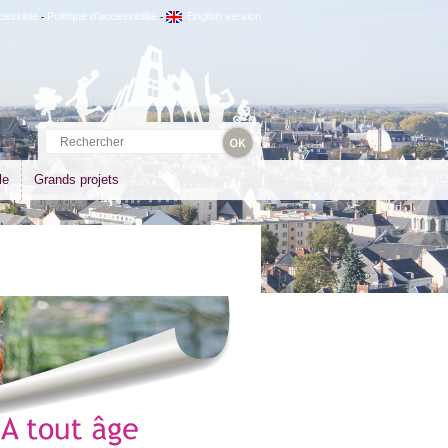
cessible
Politique d'accessibilité
English version
-
-
le
Grands projets