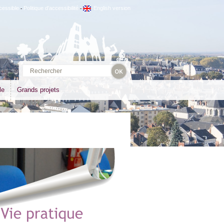
cessible
Politique d'accessibilité
English version
-
-
le
Grands projets