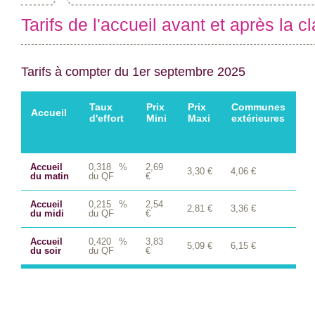
Tarifs de l'accueil avant et après la c
Tarifs à compter du 1er septembre 2025
Taux
Prix
Prix
Communes
Accueil
d'effort
Mini
Maxi
extérieures
Accueil
0,318 %
2,69
3,30 €
4,06 €
du matin
du QF
€
Accueil
0,215 %
2,54
2,81 €
3,36 €
du midi
du QF
€
Accueil
0,420 %
3,83
5,09 €
6,15 €
du soir
du QF
€