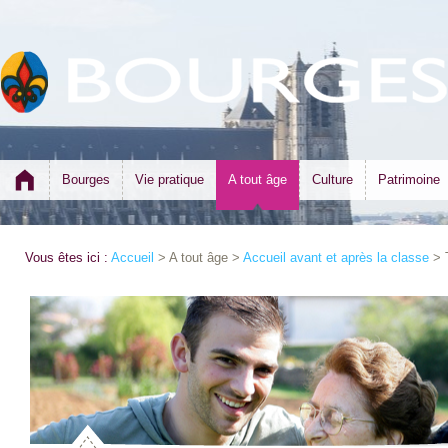
Bourges
Vie pratique
A tout âge
Culture
Patrimoine
Vous êtes ici :
Accueil
> A tout âge >
Accueil avant et après la classe
> T