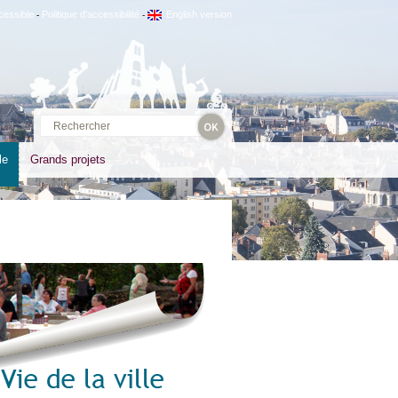
cessible
Politique d'accessibilité
English version
-
-
le
Grands projets