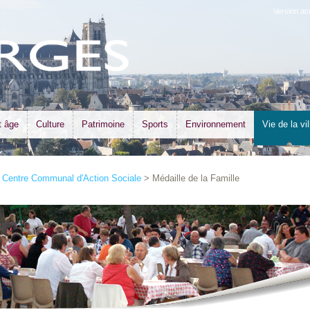
Version ac
t âge
Culture
Patrimoine
Sports
Environnement
Vie de la vil
>
Centre Communal d'Action Sociale
> Médaille de la Famille