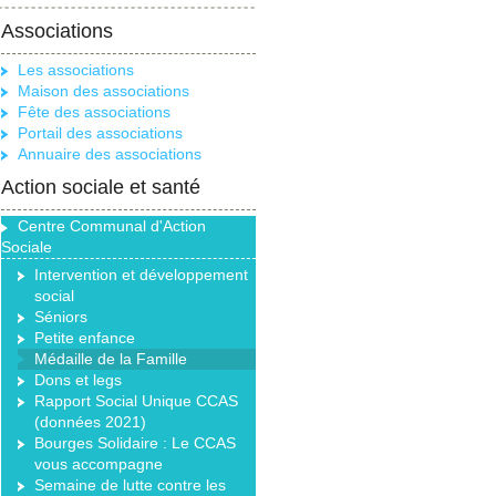
Associations
Les associations
Maison des associations
Fête des associations
Portail des associations
Annuaire des associations
Action sociale et santé
Centre Communal d'Action
Sociale
Intervention et développement
social
Séniors
Petite enfance
Médaille de la Famille
Dons et legs
Rapport Social Unique CCAS
(données 2021)
Bourges Solidaire : Le CCAS
vous accompagne
Semaine de lutte contre les