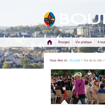
Bourges
Vie pratique
A tou
Vous êtes ici :
Accueil
> Vie de la ville 