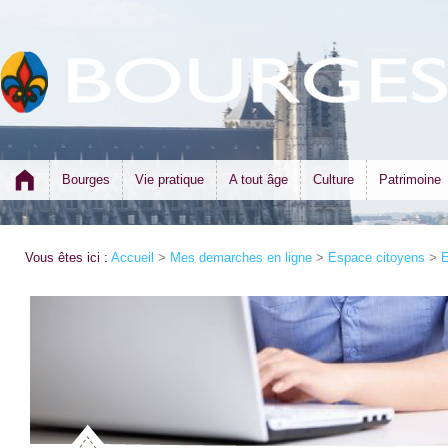
Bourges
Vie pratique
A tout âge
Culture
Patrimoine
Vous êtes ici :
Accueil
>
Mes demarches en ligne
>
Espace citoyens
>
E