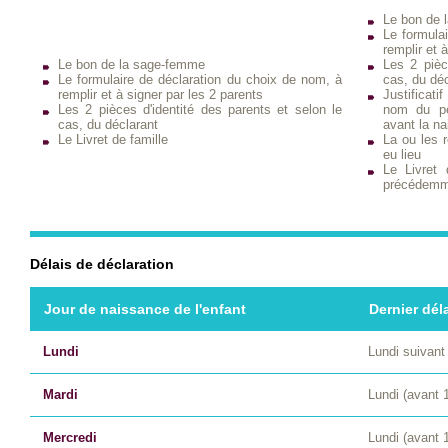
Le bon de 
Le formula
remplir et 
Le bon de la sage-femme
Les 2 pièc
Le formulaire de déclaration du choix de nom, à
cas, du déc
remplir et à signer par les 2 parents
Justificat
Les 2 pièces d'identité des parents et selon le
nom du pè
cas, du déclarant
avant la n
Le Livret de famille
La ou les r
eu lieu
Le Livret 
précédemm
Délais de déclaration
Jour de naissance de l'enfant
Dernier dél
Lundi
Lundi suivant
Mardi
Lundi (avant 
Mercredi
Lundi (avant 