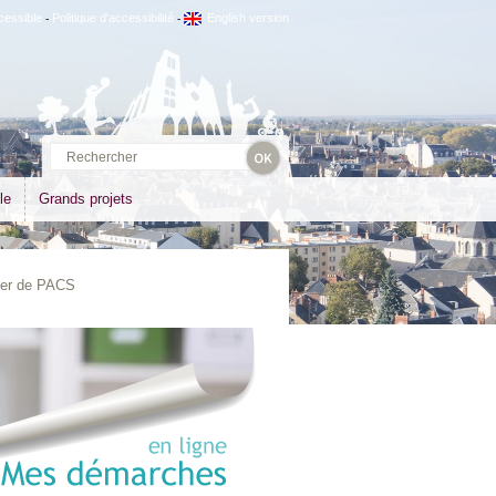
cessible
Politique d'accessibilité
English version
-
-
le
Grands projets
er de PACS