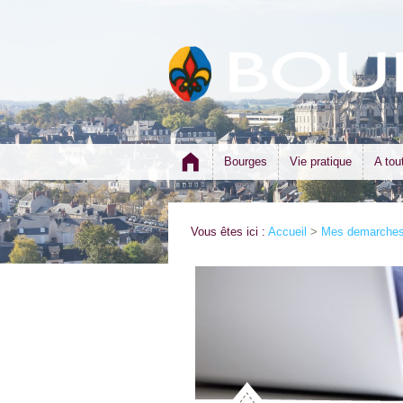
Bourges
Vie pratique
A tou
Vous êtes ici :
Accueil
>
Mes demarches 