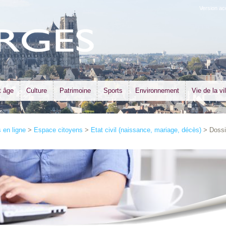
Version ac
t âge
Culture
Patrimoine
Sports
Environnement
Vie de la vil
en ligne
>
Espace citoyens
>
Etat civil (naissance, mariage, décès)
> Dossi